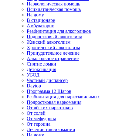
Наркологическая помощь
Психиатрическая помощь
На дому
В стационаре
Амбулаторно
Реабилитация для алкоголиков
Подростковый алкоголизм
Женский алкоголизм
Хронический алкоголизм
Принудительное лечение
Алкогольное отравление
Снятие ломки
Детоксикация
УБОД
Частный диспансер
Daytop
Программа 12 Шагов
Реабилитация для наркозависимых
Подростковая наркомания
От лёгких наркотиков
От солей
От мефедрона
От героина
Лечение токсикомании
На дому