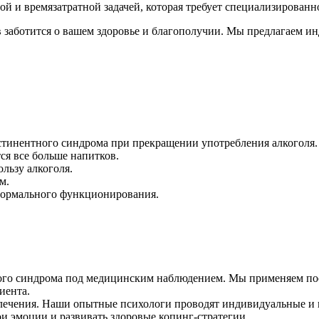
ой и времязатратной задачей, которая требует специализирован
заботится о вашем здоровье и благополучии. Мы предлагаем и
стинентного синдрома при прекращении употребления алкоголя.
ся все больше напитков.
льзу алкоголя.
м.
нормального функционирования.
тного синдрома под медицинским наблюдением. Мы применяем п
иента.
лечения. Наши опытные психологи проводят индивидуальные и 
ои эмоции и развивать здоровые копинг-стратегии.