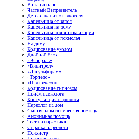
В стационаре
Частный Вытрезвитель
Детоксикация от алкоголя
Капельница от запоя
Капельница на дому
Капельница при интоксикации
Капельница от похмелья
На дому
Кодирование уколом
Двойной блок
«Эспераль»
«Вивитрол»
«Дисульфирам»
«Торпедо»
«Налтрексон»
Кодирование гипнозом
Приём нарколога
Консультация нарколога
Нарколог на дом
Скорая наркологическая помощь
Анонимная помощь
Тест на наркотики
Справка нарколога
Психиатр
Психотерапевт