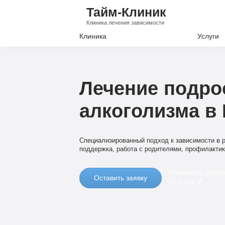
Тайм-Клиник
Клиника лечения зависимости
Клиника
Услуги
Лечение А
Лечение Н
Лечение подро
Вывод из з
алкоголизма в
Кодировани
Наркологи
Специализированный подход к зависимости в р
Психиатри
поддержка, работа с родителями, профилакти
Стоимость услуг
Оставить заявку
от 2 500 ₽