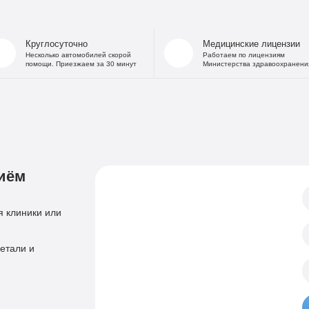
На дому
Капельница от
В стационаре
Капельница 
Круглосуточно
Медицинские лицензии
Частный Вытрезвитель
Капе
Несколько автомобилей скорой
Работаем по лицензиям
помощи. Приезжаем за 30 минут
Министерства здравоохранени
Детоксикация от алкоголя
Капельница
На дому
«Дисульфирам»
Кодирование уколом
«Торпедо»
Двойной блок
«Налтрексон»
«Эспераль»
Кодировани
«Вивитрол»
иём
Приём нарколога
Анонимная пом
Консультация нарколога
Тест на наркотики
 клиники или
Нарколог на дом
Справка нарколог
Скорая наркологическая помощь
етали и
Психиатр
Лечение психоза
Психотерапевт
Лечение панич
Психолог
Лечение игроман