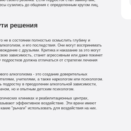
ию своего ребенка. Если подросток стал замкнутым,
ресы сузились до общения с определенным кругом лиц,
ути решения
сто не в состоянии полностью осмыслить глубину и
алкоголизм, и его последствия. Они могут воспринимать
вождение с друзьями. Критика и наказание за это могут
 свою зависимость, станет агрессивным или даже покинет
у подростков должна отличаться от стратегии лечения
вого алкоголизма - это создание доверительных
телями, учителями, а также наркологом или психологом.
ь подростку в преодолении алкогольной зависимости,
ачом, но и опытным детским психологом.
огических клиниках и реабилитационных центрах,
казывают эффективное воздействие. Эти врачи имеют
какие "рычаги" использовать для воздействия на них.