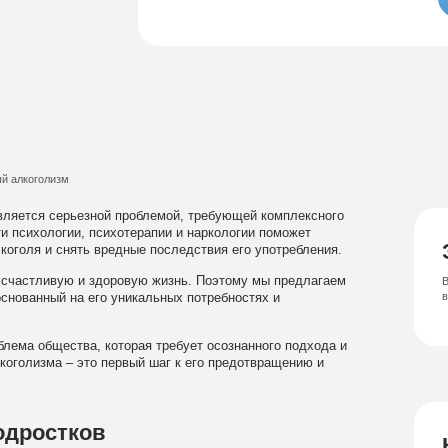
Семейный психолог
Психиатрическая клиника
Лечение соза
Лечение депрессии
й алкоголизм
вляется серьезной проблемой, требующей комплексного
и психологии, психотерапии и наркологии поможет
коголя и снять вредные последствия его употребления.
 счастливую и здоровую жизнь. Поэтому мы предлагаем
В
снованный на его уникальных потребностях и
блема общества, которая требует осознанного подхода и
коголизма – это первый шаг к его предотвращению и
одростков