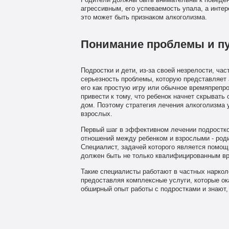
Родители должны быть внимательны к поведен
агрессивным, его успеваемость упала, а инте
это может быть признаком алкоголизма.
Понимание проблемы и п
Подростки и дети, из-за своей незрелости, ча
серьезность проблемы, которую представляет 
его как простую игру или обычное времяпрепро
привести к тому, что ребенок начнет скрывать
дом. Поэтому стратегия лечения алкоголизма 
взрослых.
Первый шаг в эффективном лечении подростко
отношений между ребенком и взрослыми - роди
Специалист, задачей которого является помощ
должен быть не только квалифицированным вр
Такие специалисты работают в частных наркол
предоставляя комплексные услуги, которые о
обширный опыт работы с подростками и знают, 