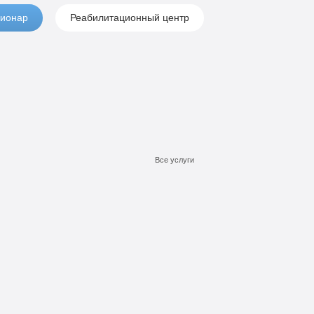
ионар
Реабилитационный центр
Все услуги
Подробнее
Подробнее
Подробнее
Заказать
Заказать
Заказать