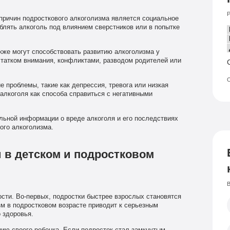
Р
причин подросткового алкоголизма является социальное
блять алкоголь под влиянием сверстников или в попытке
же могут способствовать развитию алкоголизма у
статком внимания, конфликтами, разводом родителей или
О
 проблемы, такие как депрессия, тревога или низкая
 алкоголя как способа справиться с негативными
ьной информации о вреде алкоголя и его последствиях
ого алкоголизма.
 в детском и подростковом
В
сти. Во-первых, подростки быстрее взрослых становятся
зм в подростковом возрасте приводит к серьезным
 здоровья.