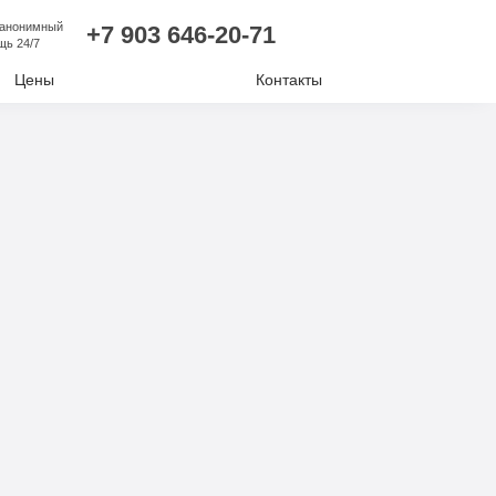
 анонимный
+7 903 646-20-71
щь 24/7
Цены
Контакты
лизм
ий алкоголизм
нудительное лечение
е отравление
ковая наркомания
отиков
комании