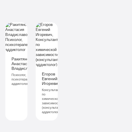
идуальное
ние
ие
изов
зов
еживание
живание
мики
ики
Ракитянская
льниц
Анастасия
ич
Владиславовна
ьниц
Егоров
Психолог,
Евгений
й
психотерапевт,
Игоревич
аддиктолог
Консультант
исаться
по
химической
саться
зависимости
(консультант-
аддиктолог)