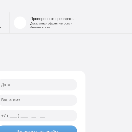
 запоя
на дому
Проверенные препараты
льница при интоксикации
Доказанная эффективность и
я
безопасность
 от похмелья
е гипнозом
ощь
а
еских атак
ии
Записаться на приём