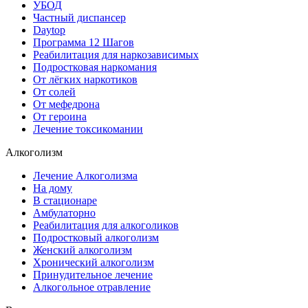
УБОД
Частный диспансер
Daytop
Программа 12 Шагов
Реабилитация для наркозависимых
Подростковая наркомания
От лёгких наркотиков
От солей
От мефедрона
От героина
Лечение токсикомании
Алкоголизм
Лечение Алкоголизма
На дому
В стационаре
Амбулаторно
Реабилитация для алкоголиков
Подростковый алкоголизм
Женский алкоголизм
Хронический алкоголизм
Принудительное лечение
Алкогольное отравление