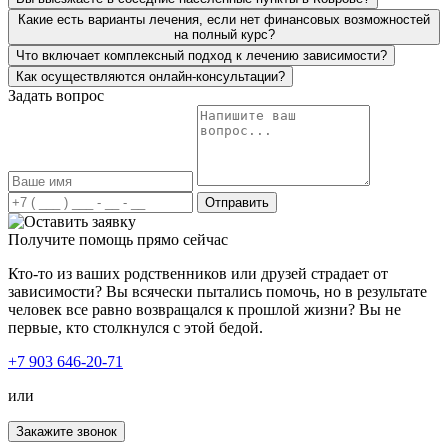
проблеме. Сын смог пройти полный курс
Какие есть варианты лечения, если нет финансовых возможностей
реабилитации, как сам говорит, что на столько легко и
на полный курс?
понятно ему не было нигде. Очень важно, что у вас есть
Что включает комплексный подход к лечению зависимости?
пожизненная поддержка! Ещё раз огромное вам
спасибо!
Как осуществляются онлайн-консультации?
Задать вопрос
Лечение наркомании в вашей клинике стало огромным
прорывом для нас. Мой сын больше двух лет
Отправить
употреблял курительные вещества и ни хотел
признавать свою проблему. Решившись отправить его к
Получите помощь прямо сейчас
вам на лечение, сын получил всестороннюю помощь и
Кто-то из ваших родственников или друзей страдает от
поддержку. Был подобран индивидуальный план
зависимости? Вы всячески пытались помочь, но в результате
лечения, учитывая все особенности моего сына.
человек все равно возвращался к прошлой жизни? Вы не
Благодаря вашему профессионализму, сын трезвый и
первые, кто столкнулся с этой бедой.
полон сил менять свою жизнь дальше.
+7 903 646-20-71
или
Закажите звонок