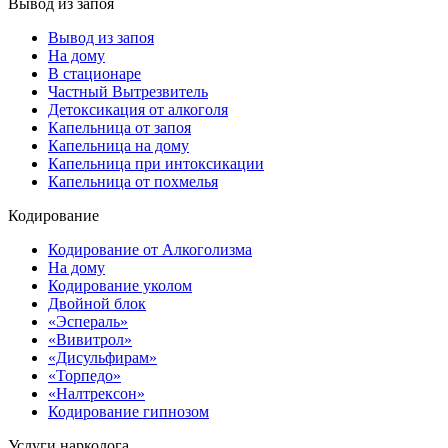
Вывод из запоя
Вывод из запоя
На дому
В стационаре
Частный Вытрезвитель
Детоксикация от алкоголя
Капельница от запоя
Капельница на дому
Капельница при интоксикации
Капельница от похмелья
Кодирование
Кодирование от Алкоголизма
На дому
Кодирование уколом
Двойной блок
«Эспераль»
«Вивитрол»
«Дисульфирам»
«Торпедо»
«Налтрексон»
Кодирование гипнозом
Услуги нарколога