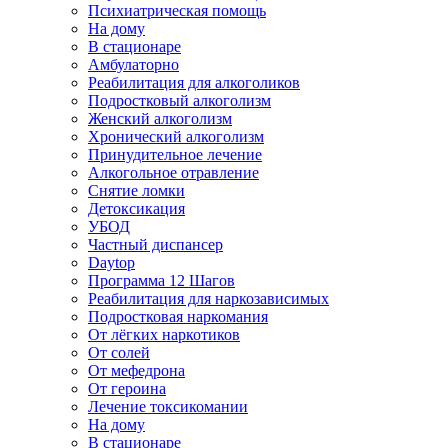
Психиатрическая помощь
На дому
В стационаре
Амбулаторно
Реабилитация для алкоголиков
Подростковый алкоголизм
Женский алкоголизм
Хронический алкоголизм
Принудительное лечение
Алкогольное отравление
Снятие ломки
Детоксикация
УБОД
Частный диспансер
Daytop
Программа 12 Шагов
Реабилитация для наркозависимых
Подростковая наркомания
От лёгких наркотиков
От солей
От мефедрона
От героина
Лечение токсикомании
На дому
В стационаре