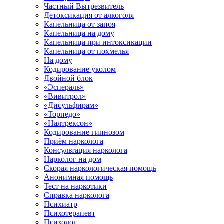
Частный Вытрезвитель
Детоксикация от алкоголя
Капельница от запоя
Капельница на дому
Капельница при интоксикации
Капельница от похмелья
На дому
Кодирование уколом
Двойной блок
«Эспераль»
«Вивитрол»
«Дисульфирам»
«Торпедо»
«Налтрексон»
Кодирование гипнозом
Приём нарколога
Консультация нарколога
Нарколог на дом
Скорая наркологическая помощь
Анонимная помощь
Тест на наркотики
Справка нарколога
Психиатр
Психотерапевт
Психолог