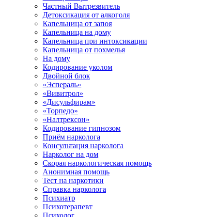
Частный Вытрезвитель
Детоксикация от алкоголя
Капельница от запоя
Капельница на дому
Капельница при интоксикации
Капельница от похмелья
На дому
Кодирование уколом
Двойной блок
«Эспераль»
«Вивитрол»
«Дисульфирам»
«Торпедо»
«Налтрексон»
Кодирование гипнозом
Приём нарколога
Консультация нарколога
Нарколог на дом
Скорая наркологическая помощь
Анонимная помощь
Тест на наркотики
Справка нарколога
Психиатр
Психотерапевт
Психолог