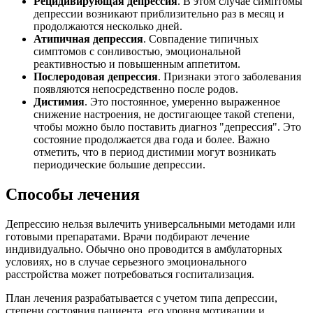
Рецидивирующая депрессия
. В этом случае симптомы
депрессии возникают приблизительно раз в месяц и
продолжаются несколько дней.
Атипичная депрессия
. Совпадение типичных
симптомов с сонливостью, эмоциональной
реактивностью и повышенным аппетитом.
Послеродовая депрессия
. Признаки этого заболевания
появляются непосредственно после родов.
Дистимия
. Это постоянное, умеренно выраженное
снижение настроения, не достигающее такой степени,
чтобы можно было поставить диагноз "депрессия". Это
состояние продолжается два года и более. Важно
отметить, что в период дистимии могут возникать
периодические большие депрессии.
Способы лечения
Депрессию нельзя вылечить универсальными методами или
готовыми препаратами. Врачи подбирают лечение
индивидуально. Обычно оно проводится в амбулаторных
условиях, но в случае серьезного эмоционального
расстройства может потребоваться госпитализация.
План лечения разрабатывается с учетом типа депрессии,
степени состояния пациента, его уровня мотивации и