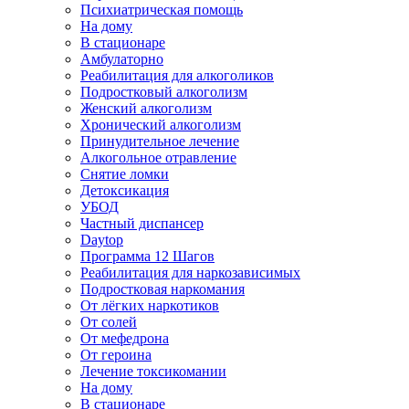
Психиатрическая помощь
На дому
В стационаре
Амбулаторно
Реабилитация для алкоголиков
Подростковый алкоголизм
Женский алкоголизм
Хронический алкоголизм
Принудительное лечение
Алкогольное отравление
Снятие ломки
Детоксикация
УБОД
Частный диспансер
Daytop
Программа 12 Шагов
Реабилитация для наркозависимых
Подростковая наркомания
От лёгких наркотиков
От солей
От мефедрона
От героина
Лечение токсикомании
На дому
В стационаре