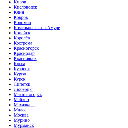
Киров
Кисловодск
Клин
Ковров
Коломна
Комсомольск-на-Амуре
Копейск
Королёв
Кострома
Красногорск
Краснодар
Красноярск
Крым
Кузнецк
Курган
Курск
Липетск
Люберцы
Магнитогорск
Майкоп
Махачкала
Миасс
Москва
Мурино
Мурманск