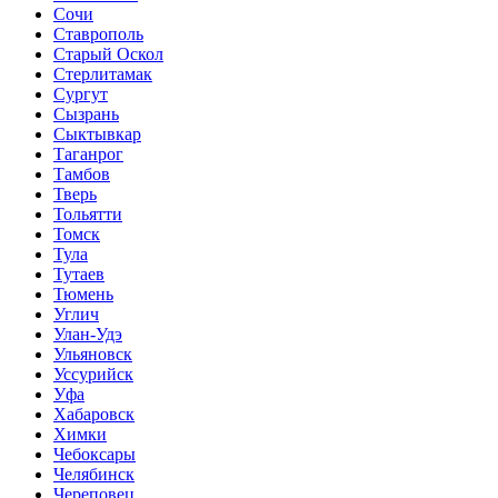
Сочи
Ставрополь
Старый Оскол
Стерлитамак
Сургут
Сызрань
Сыктывкар
Таганрог
Тамбов
Тверь
Тольятти
Томск
Тула
Тутаев
Тюмень
Углич
Улан-Удэ
Ульяновск
Уссурийск
Уфа
Хабаровск
Химки
Чебоксары
Челябинск
Череповец