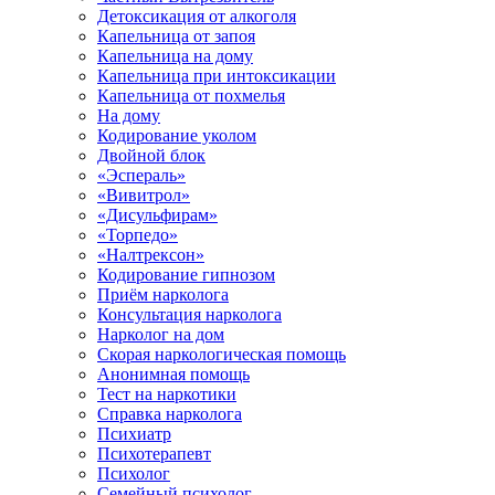
Детоксикация от алкоголя
Капельница от запоя
Капельница на дому
Капельница при интоксикации
Капельница от похмелья
На дому
Кодирование уколом
Двойной блок
«Эспераль»
«Вивитрол»
«Дисульфирам»
«Торпедо»
«Налтрексон»
Кодирование гипнозом
Приём нарколога
Консультация нарколога
Нарколог на дом
Скорая наркологическая помощь
Анонимная помощь
Тест на наркотики
Справка нарколога
Психиатр
Психотерапевт
Психолог
Семейный психолог