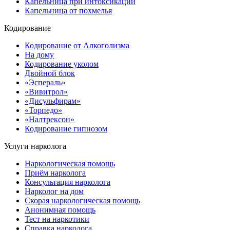
Капельница при интоксикации
Капельница от похмелья
Кодирование
Кодирование от Алкоголизма
На дому
Кодирование уколом
Двойной блок
«Эспераль»
«Вивитрол»
«Дисульфирам»
«Торпедо»
«Налтрексон»
Кодирование гипнозом
Услуги нарколога
Наркологическая помощь
Приём нарколога
Консультация нарколога
Нарколог на дом
Скорая наркологическая помощь
Анонимная помощь
Тест на наркотики
Справка нарколога