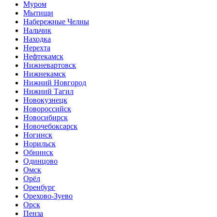
Муром
Мытищи
Набережные Челны
Нальчик
Находка
Нерехта
Нефтекамск
Нижневартовск
Нижнекамск
Нижний Новгород
Нижний Тагил
Новокузнецк
Новороссийск
Новосибирск
Новочебоксарск
Ногинск
Норильск
Обнинск
Одинцово
Омск
Орёл
Оренбург
Орехово-Зуево
Орск
Пенза