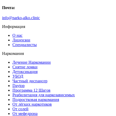
Почта:
info@narko-alko.clinic
Информация
О нас
Лицензии
Специалисты
Наркомания
Лечение Наркомании
Снятие ломки
Детоксикация
УБОД
Частный диспансер
Daytop
Программа 12 Шагов
Реабилитация для наркозависимых
Подростковая наркомания
От лёгких наркотиков
От солей
От мефедрона