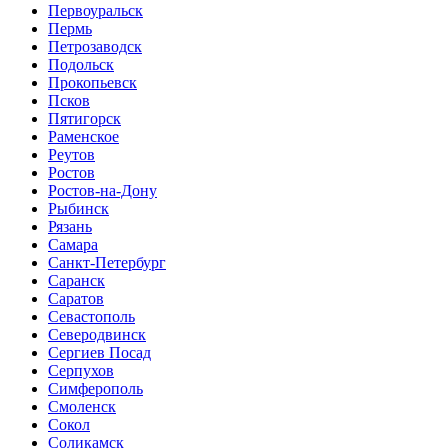
Первоуральск
Пермь
Петрозаводск
Подольск
Прокопьевск
Псков
Пятигорск
Раменское
Реутов
Ростов
Ростов-на-Дону
Рыбинск
Рязань
Самара
Санкт-Петербург
Саранск
Саратов
Севастополь
Северодвинск
Сергиев Посад
Серпухов
Симферополь
Смоленск
Сокол
Соликамск