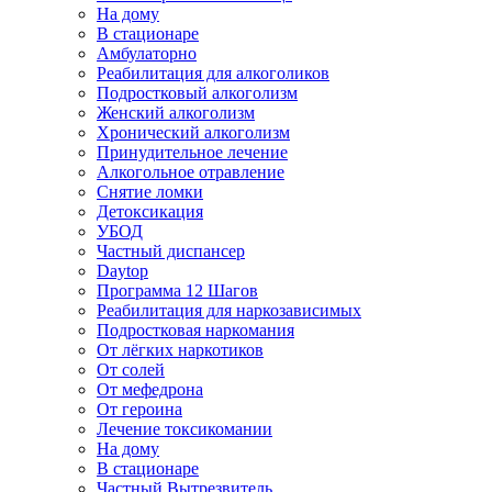
На дому
В стационаре
Амбулаторно
Реабилитация для алкоголиков
Подростковый алкоголизм
Женский алкоголизм
Хронический алкоголизм
Принудительное лечение
Алкогольное отравление
Снятие ломки
Детоксикация
УБОД
Частный диспансер
Daytop
Программа 12 Шагов
Реабилитация для наркозависимых
Подростковая наркомания
От лёгких наркотиков
От солей
От мефедрона
От героина
Лечение токсикомании
На дому
В стационаре
Частный Вытрезвитель