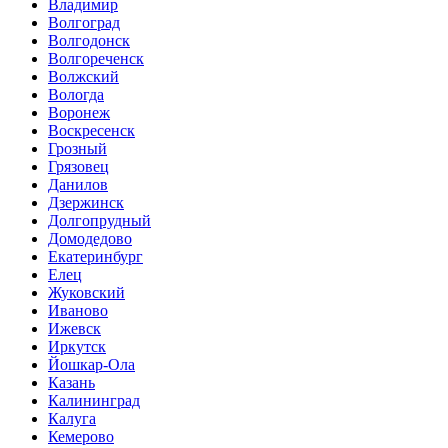
Владимир
Волгоград
Волгодонск
Волгореченск
Волжский
Вологда
Воронеж
Воскресенск
Грозный
Грязовец
Данилов
Дзержинск
Долгопрудный
Домодедово
Екатеринбург
Елец
Жуковский
Иваново
Ижевск
Иркутск
Йошкар-Ола
Казань
Калининград
Калуга
Кемерово