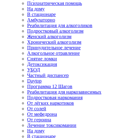
Психиатрическая помощь
На дому
В стационаре
Амбулаторно
Реабилитация для алкоголиков
Подростковый алкоголизм
Женский алкоголизм
Хронический алкоголизм
Принудительное лечение
Алкогольное отравление
Снятие ломки
Детоксикация
УБОД
Частный диспансер
Daytop
Программа 12 Шагов
Реабилитация для наркозависимых
Подростковая наркомания
От лёгких наркотиков
От солей
От мефедрона
От героина
Лечение токсикомании
На дому
В стационаре