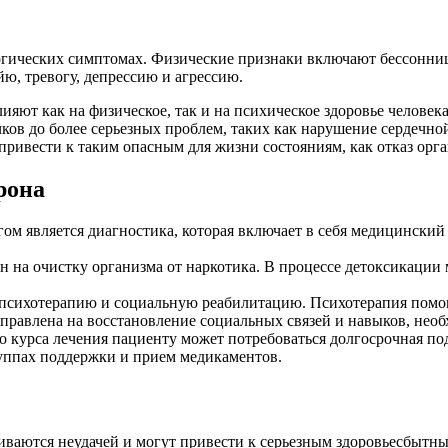
логических симптомах. Физические признаки включают бессонни
ю, тревогу, депрессию и агрессию.
ияют как на физическое, так и на психическое здоровье челове
ков до более серьезных проблем, таких как нарушение сердечно
ривести к таким опасным для жизни состояниям, как отказ орга
рона
м является диагностика, которая включает в себя медицинский 
н на очистку организма от наркотика. В процессе детоксикаци
психотерапию и социальную реабилитацию. Психотерапия помог
аправлена на восстановление социальных связей и навыков, нео
 курса лечения пациенту может потребоваться долгосрочная по
группах поддержки и прием медикаментов.
чиваются неудачей и могут привести к серьезным здоровьесбыт