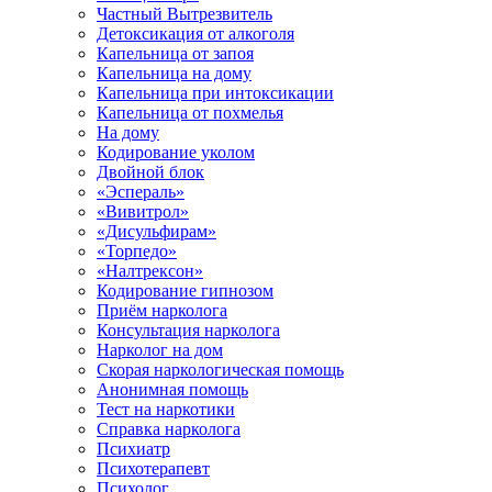
Частный Вытрезвитель
Детоксикация от алкоголя
Капельница от запоя
Капельница на дому
Капельница при интоксикации
Капельница от похмелья
На дому
Кодирование уколом
Двойной блок
«Эспераль»
«Вивитрол»
«Дисульфирам»
«Торпедо»
«Налтрексон»
Кодирование гипнозом
Приём нарколога
Консультация нарколога
Нарколог на дом
Скорая наркологическая помощь
Анонимная помощь
Тест на наркотики
Справка нарколога
Психиатр
Психотерапевт
Психолог