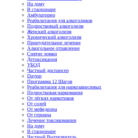
На дому
В стационаре
Амбулаторно
Реабилитация для алкоголиков
Подростковый алкоголизм
Женский алкоголизм
Хронический алкоголизм
Принудительное лечение
Алкогольное отравление
Снятие ломки
Детоксикация
УБОД
Частный диспансер
Daytop
Программа 12 Шагов
Реабилитация для наркозависимых
Подростковая наркомания
От лёгких наркотиков
От солей
От мефедрона
От героина
Лечение токсикомании
На дому
В стационаре
Частный Вытрезвитель