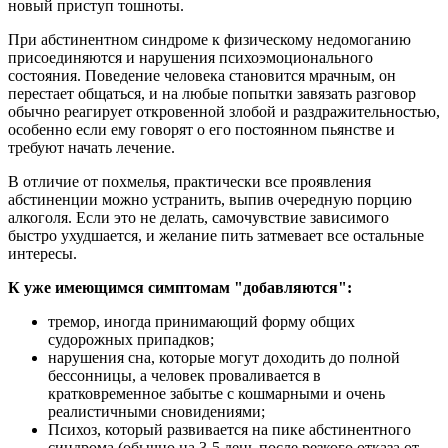
новый приступ тошноты.
При абстинентном синдроме к физическому недомоганию
присоединяются и нарушения психоэмоционального
состояния. Поведение человека становится мрачным, он
перестает общаться, и на любые попытки завязать разговор
обычно реагирует откровенной злобой и раздражительностью,
особенно если ему говорят о его постоянном пьянстве и
требуют начать лечение.
В отличие от похмелья, практически все проявления
абстиненции можно устранить, выпив очередную порцию
алкоголя. Если это не делать, самочувствие зависимого
быстро ухудшается, и желание пить затмевает все остальные
интересы.
К уже имеющимся симптомам "добавляются":
тремор, иногда принимающий форму общих
судорожных припадков;
нарушения сна, которые могут доходить до полной
бессонницы, а человек проваливается в
кратковременное забытье с кошмарными и очень
реалистичными сновидениями;
Психоз, который развивается на пике абстинентного
синдрома (обычно на 3-5 день после резкого отказа от