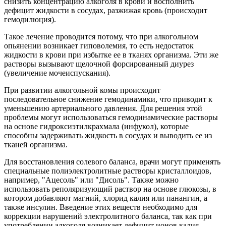
снизить концентрацию алкоголя в крови и восполнить
дефицит жидкости в сосудах, разжижая кровь (происходит
гемодилюция).
Такое лечение проводится потому, что при алкогольном
опьянении возникает гиповолемия, то есть недостаток
жидкости в крови при избытке ее в тканях организма. Эти же
растворы вызывают щелочной форсированный диурез
(увеличение мочеиспускания).
При развитии алкогольной комы происходит
последовательное снижение гемодинамики, что приводит к
уменьшению артериального давления. Для решения этой
проблемы могут использоваться гемодинамические растворы
на основе гидроксиэтилкрахмала (инфукол), которые
способны задерживать жидкость в сосудах и выводить ее из
тканей организма.
Для восстановления солевого баланса, врачи могут применять
специальные полиэлектролитные растворы кристаллоидов,
например, "Ацесоль" или "Дисоль". Также можно
использовать реполяризующий раствор на основе глюкозы, в
котором добавляют магний, хлорид калия или панангин, а
также инсулин. Введение этих веществ необходимо для
коррекции нарушений электролитного баланса, так как при
употреблении алкоголя возникает дефицит ионов калия,