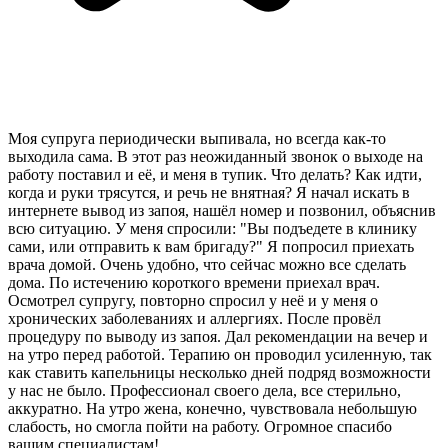
Моя супруга периодически выпивала, но всегда как-то
выходила сама. В этот раз неожиданный звонок о выходе на
работу поставил и её, и меня в тупик. Что делать? Как идти,
когда и руки трясутся, и речь не внятная? Я начал искать в
интернете вывод из запоя, нашёл номер и позвонил, объяснив
всю ситуацию. У меня спросили: "Вы подъедете в клинику
сами, или отправить к вам бригаду?" Я попросил приехать
врача домой. Очень удобно, что сейчас можно все сделать
дома. По истечению короткого времени приехал врач.
Осмотрел супругу, повторно спросил у неё и у меня о
хронических заболеваниях и аллергиях. После провёл
процедуру по выводу из запоя. Дал рекомендации на вечер и
на утро перед работой. Терапию он проводил усиленную, так
как ставить капельницы несколько дней подряд возможности
у нас не было. Профессионал своего дела, все стерильно,
аккуратно. На утро жена, конечно, чувствовала небольшую
слабость, но смогла пойти на работу. Огромное спасибо
вашим специалистам!