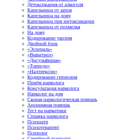
Детоксикация от алкоголя
Капельница от запоя
Капельница на дому
Капельница при интоксикации
Капельница от похмелья
На дому
Кодирование уколом
Двойной блок
«Эспераль»
«Вивитрол»
«Дисульфирам»
«Торпедо»
«Налтрексон»
Кодирование гипнозом
Приём нарколога
Консультация нарколога
Нарколог на дом
Скорая наркологическая помощь
Анонимная помощь
Тест на наркотики
Справка нарколога
Психиатр
Психотерапевт
Психолог
Семейный психолог