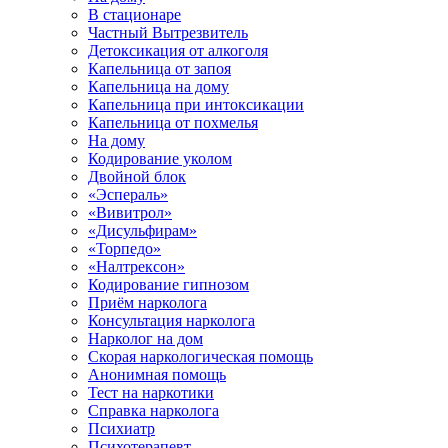
В стационаре
Частный Вытрезвитель
Детоксикация от алкоголя
Капельница от запоя
Капельница на дому
Капельница при интоксикации
Капельница от похмелья
На дому
Кодирование уколом
Двойной блок
«Эспераль»
«Вивитрол»
«Дисульфирам»
«Торпедо»
«Налтрексон»
Кодирование гипнозом
Приём нарколога
Консультация нарколога
Нарколог на дом
Скорая наркологическая помощь
Анонимная помощь
Тест на наркотики
Справка нарколога
Психиатр
Психотерапевт