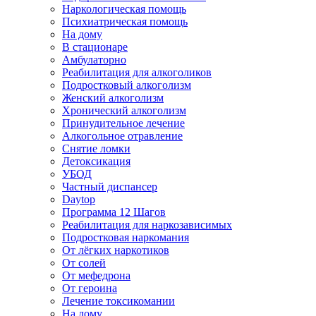
Наркологическая помощь
Психиатрическая помощь
На дому
В стационаре
Амбулаторно
Реабилитация для алкоголиков
Подростковый алкоголизм
Женский алкоголизм
Хронический алкоголизм
Принудительное лечение
Алкогольное отравление
Снятие ломки
Детоксикация
УБОД
Частный диспансер
Daytop
Программа 12 Шагов
Реабилитация для наркозависимых
Подростковая наркомания
От лёгких наркотиков
От солей
От мефедрона
От героина
Лечение токсикомании
На дому