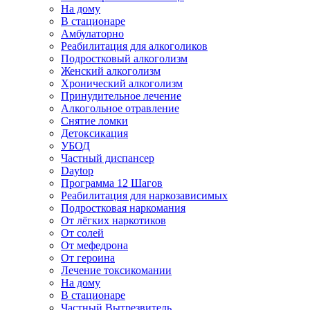
На дому
В стационаре
Амбулаторно
Реабилитация для алкоголиков
Подростковый алкоголизм
Женский алкоголизм
Хронический алкоголизм
Принудительное лечение
Алкогольное отравление
Снятие ломки
Детоксикация
УБОД
Частный диспансер
Daytop
Программа 12 Шагов
Реабилитация для наркозависимых
Подростковая наркомания
От лёгких наркотиков
От солей
От мефедрона
От героина
Лечение токсикомании
На дому
В стационаре
Частный Вытрезвитель