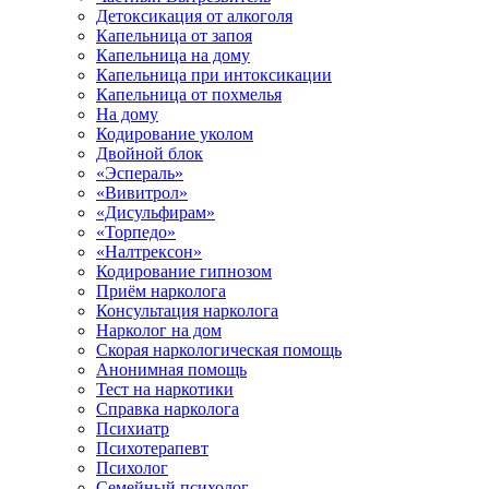
Детоксикация от алкоголя
Капельница от запоя
Капельница на дому
Капельница при интоксикации
Капельница от похмелья
На дому
Кодирование уколом
Двойной блок
«Эспераль»
«Вивитрол»
«Дисульфирам»
«Торпедо»
«Налтрексон»
Кодирование гипнозом
Приём нарколога
Консультация нарколога
Нарколог на дом
Скорая наркологическая помощь
Анонимная помощь
Тест на наркотики
Справка нарколога
Психиатр
Психотерапевт
Психолог
Семейный психолог