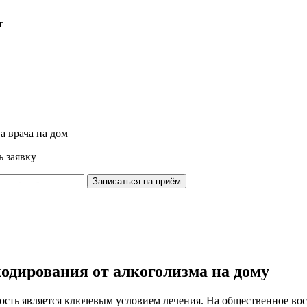
т
а врача на дом
ь заявку
Записаться на приём
одирования от алкоголизма на дому
сть является ключевым условием лечения. На общественное восп