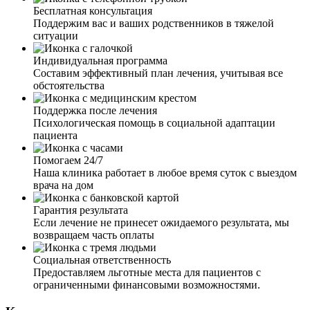
Бесплатная консультация
была разрушена из-за употребления наркотиков. Я сама
Поддержим вас и ваших родственников в тяжелой
приняла решение и нашла вашу клинику, обсудили и
ситуации
проговорили все интересующие меня вопросы о
реабилитации. Я получила такую колоссальную
Индивидуальная программа
поддержку и помощь, начала лечение. Ваш подход, ваш
Составим эффективный план лечения, учитывая все
профессионализм, всё на столько зацепило меня. Опыт
обстоятельства
других зависимых — у меня нет слов. Мой стаж более 5
лет, и тут вы мне показываете новую и счастливую
Поддержка после лечения
жизнь без наркотиков. Во что я и поверить уже не
Психологическая помощь в социальной адаптации
могла. Огромное вам спасибо!
пациента
Помогаем 24/7
Наша клиника работает в любое время суток с выездом
врача на дом
Я был вынужден прибегнуть к принудительной
госпитализации матери. Более 15 лет она находилась в
Гарантия результата
алкогольной зависимости, и сама предпринимать какие-
Если лечение не принесет ожидаемого результата, мы
то действия не хотела. Я благодарен вашей команде
возвращаем часть оплаты
наркологов за оперативность и чёткость действий. В
клинике мать получила огромнейший опыт и знания,
Социальная ответственность
как справляться со своими эмоциями, тревогой,
Предоставляем льготные места для пациентов с
агрессией, тягой к алкоголю. Большое вам спасибо, что
ограниченными финансовыми возможностями.
у неё сейчас новая и светлая жизнь!