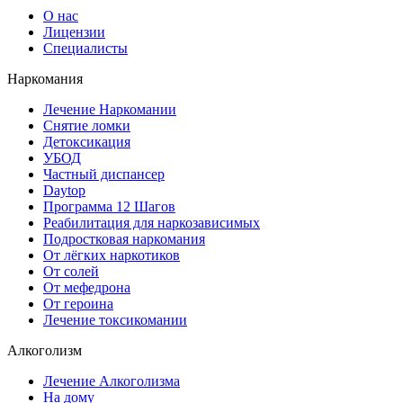
О нас
Лицензии
Специалисты
Наркомания
Лечение Наркомании
Снятие ломки
Детоксикация
УБОД
Частный диспансер
Daytop
Программа 12 Шагов
Реабилитация для наркозависимых
Подростковая наркомания
От лёгких наркотиков
От солей
От мефедрона
От героина
Лечение токсикомании
Алкоголизм
Лечение Алкоголизма
На дому