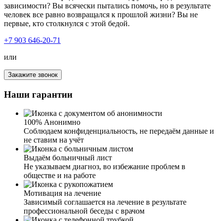
зависимости? Вы всячески пытались помочь, но в результате
человек все равно возвращался к прошлой жизни? Вы не
первые, кто столкнулся с этой бедой.
+7 903 646-20-71
или
Закажите звонок
Я очень доволен результатами лечения наркомании в
Наши гарантии
наркоцентре . Зависимость оказалась слишком сильной,
и я подозревал, что ничего не сможет мне помочь. Но
благодаря профессиональной команде специалистов и
программе, я смог преодолеть свою зависимость
100% Анонимно
полностью. Мне предоставили все необходимые
Соблюдаем конфиденциальность, не передаём данные и
ресурсы и поддержку во время стационарного лечения.
не ставим на учёт
Я нашел в себе силы бороться с желаниями и научился
здоровому образу жизни. Теперь я чувствую себя
Выдаём больничный лист
свободным от наркотиков и готов начать новую главу в
Не указываем диагноз, во избежание проблем в
своей жизни. Я рекомендую клинику всем, кто ищет
обществе и на работе
настоящую помощь
Мотивация на лечение
Зависимый соглашается на лечение в результате
профессиональной беседы с врачом
Искренне благодарна вам за своё лечение! Моя жизнь